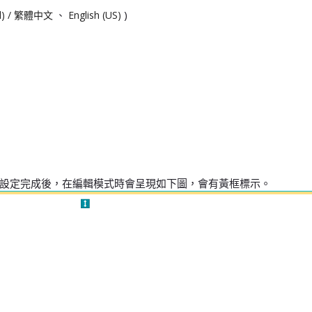
)
nal) / 繁體中文
、
English (US)
設定完成後，在編輯模式時會呈現如下圖，會有黃框標示。